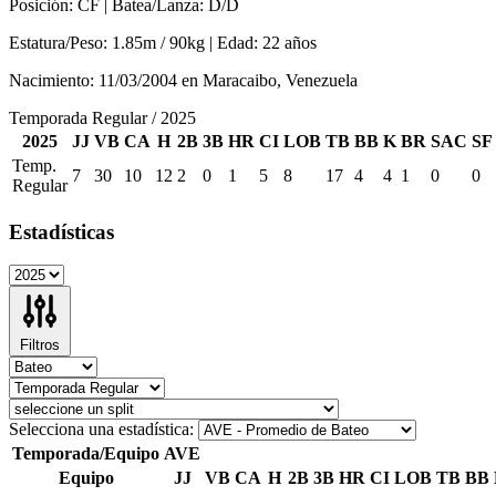
Posición:
CF |
Batea/Lanza:
D/D
Estatura/Peso:
1.85m / 90kg |
Edad:
22 años
Nacimiento:
11/03/2004
en
Maracaibo, Venezuela
Temporada Regular / 2025
2025
JJ
VB
CA
H
2B
3B
HR
CI
LOB
TB
BB
K
BR
SAC
SF
Temp.
7
30
10
12
2
0
1
5
8
17
4
4
1
0
0
Regular
Estadísticas
Filtros
Selecciona una estadística:
Temporada/Equipo
AVE
Equipo
JJ
VB
CA
H
2B
3B
HR
CI
LOB
TB
BB