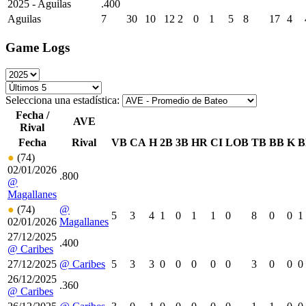
2025
- Aguilas
.400
Aguilas
7
30
10
12
2
0
1
5
8
17
4
Game Logs
Selecciona una estadística:
Fecha /
AVE
Rival
Fecha
Rival
VB
CA
H
2B
3B
HR
CI
LOB
TB
BB
K
B
●
(74)
02/01/2026
.800
@
Magallanes
●
(74)
@
5
3
4
1
0
1
1
0
8
0
0
1
02/01/2026
Magallanes
27/12/2025
.400
@ Caribes
27/12/2025
@ Caribes
5
3
3
0
0
0
0
0
3
0
0
0
26/12/2025
.360
@ Caribes