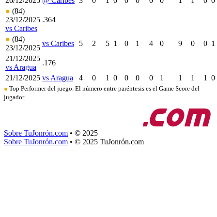
26/12/2025
@ Caribes
3
0
1
0
0
0
0
0
1
1
0
0
●
(84)
23/12/2025
.364
vs Caribes
●
(84)
vs Caribes
5
2
5
1
0
1
4
0
9
0
0
1
23/12/2025
21/12/2025
.176
vs Aragua
21/12/2025
vs Aragua
4
0
1
0
0
0
0
1
1
1
1
0
●
Top Performer del juego. El número entre paréntesis es el
Game Score
del
jugador.
Sobre TuJonrón.com
•
© 2025
Sobre TuJonrón.com
•
© 2025 TuJonrón.com