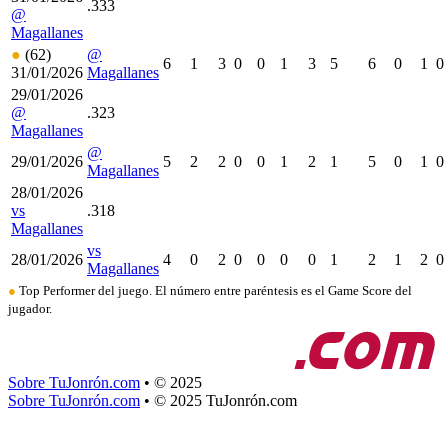
.333
@
Magallanes
●
(62)
@
6
1
3
0
0
1
3
5
6
0
1
0
31/01/2026
Magallanes
29/01/2026
@
.323
Magallanes
@
29/01/2026
5
2
2
0
0
1
2
1
5
0
1
0
Magallanes
28/01/2026
vs
.318
Magallanes
vs
28/01/2026
4
0
2
0
0
0
0
1
2
1
2
0
Magallanes
●
Top Performer del juego. El número entre paréntesis es el
Game Score
del
jugador.
Sobre TuJonrón.com
•
© 2025
Sobre TuJonrón.com
•
© 2025 TuJonrón.com