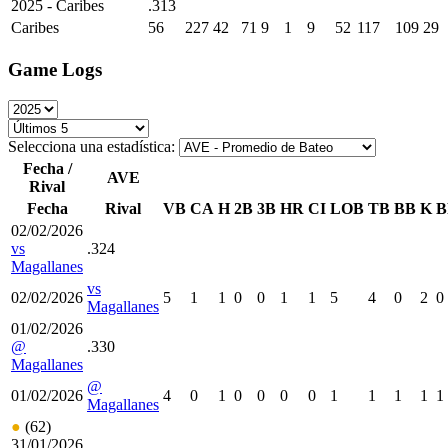
2025
- Caribes
.313
Caribes
56
227
42
71
9
1
9
52
117
109
29
Game Logs
Selecciona una estadística:
Fecha /
AVE
Rival
Fecha
Rival
VB
CA
H
2B
3B
HR
CI
LOB
TB
BB
K
B
02/02/2026
vs
.324
Magallanes
vs
02/02/2026
5
1
1
0
0
1
1
5
4
0
2
0
Magallanes
01/02/2026
@
.330
Magallanes
@
01/02/2026
4
0
1
0
0
0
0
1
1
1
1
1
Magallanes
●
(62)
31/01/2026