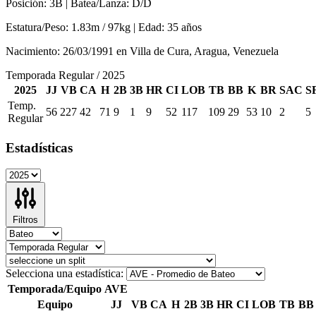
Posición:
3B |
Batea/Lanza:
D/D
Estatura/Peso:
1.83m / 97kg |
Edad:
35 años
Nacimiento:
26/03/1991
en
Villa de Cura, Aragua, Venezuela
Temporada Regular / 2025
2025
JJ
VB
CA
H
2B
3B
HR
CI
LOB
TB
BB
K
BR
SAC
S
Temp.
56
227
42
71
9
1
9
52
117
109
29
53
10
2
5
Regular
Estadísticas
Filtros
Selecciona una estadística:
Temporada/Equipo
AVE
Equipo
JJ
VB
CA
H
2B
3B
HR
CI
LOB
TB
BB