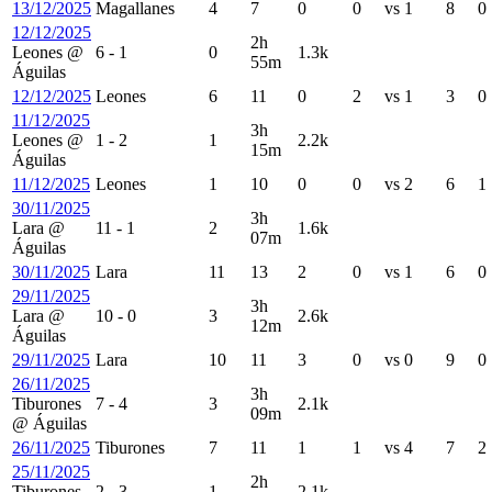
13/12/2025
Magallanes
4
7
0
0
vs
1
8
0
12/12/2025
2h
Leones
@
6
-
1
0
1.3k
55m
Águilas
12/12/2025
Leones
6
11
0
2
vs
1
3
0
11/12/2025
3h
Leones
@
1
-
2
1
2.2k
15m
Águilas
11/12/2025
Leones
1
10
0
0
vs
2
6
1
30/11/2025
3h
Lara
@
11
-
1
2
1.6k
07m
Águilas
30/11/2025
Lara
11
13
2
0
vs
1
6
0
29/11/2025
3h
Lara
@
10
-
0
3
2.6k
12m
Águilas
29/11/2025
Lara
10
11
3
0
vs
0
9
0
26/11/2025
3h
Tiburones
7
-
4
3
2.1k
09m
@
Águilas
26/11/2025
Tiburones
7
11
1
1
vs
4
7
2
25/11/2025
2h
Tiburones
2
-
3
1
2.1k