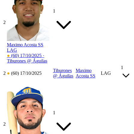
1
2
Maximo Acosta
SS
LAG
●
(60)
17/10/2025 ·
Tiburones @ Águilas
1
Tiburones
Maximo
2
●
(60)
17/10/2025
LAG
@ Águilas
Acosta
SS
1
2