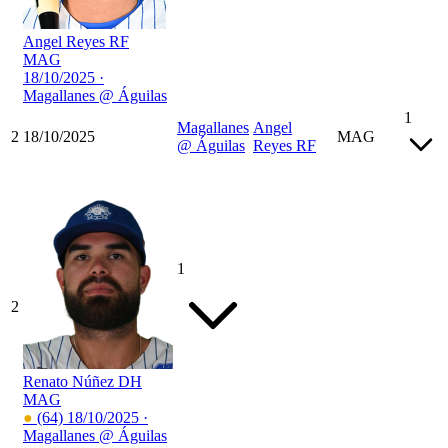
Angel Reyes
RF
MAG
18/10/2025 ·
Magallanes @ Águilas
1
Magallanes
Angel
2
18/10/2025
MAG
@ Águilas
Reyes
RF
1
2
Renato Núñez
DH
MAG
●
(64)
18/10/2025 ·
Magallanes @ Águilas