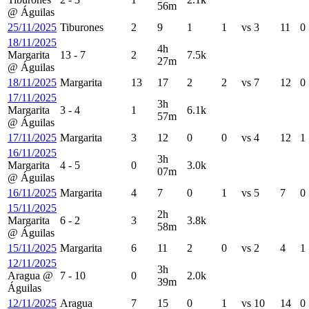
56m
@
Águilas
25/11/2025
Tiburones
2
9
1
1
vs
3
11
0
18/11/2025
4h
Margarita
13
-
7
2
7.5k
27m
@
Águilas
18/11/2025
Margarita
13
17
2
2
vs
7
12
0
17/11/2025
3h
Margarita
3
-
4
1
6.1k
57m
@
Águilas
17/11/2025
Margarita
3
12
0
0
vs
4
12
1
16/11/2025
3h
Margarita
4
-
5
0
3.0k
07m
@
Águilas
16/11/2025
Margarita
4
7
0
1
vs
5
7
0
15/11/2025
2h
Margarita
6
-
2
3
3.8k
58m
@
Águilas
15/11/2025
Margarita
6
11
2
0
vs
2
4
1
12/11/2025
3h
Aragua
@
7
-
10
0
2.0k
39m
Águilas
12/11/2025
Aragua
7
15
0
1
vs
10
14
0