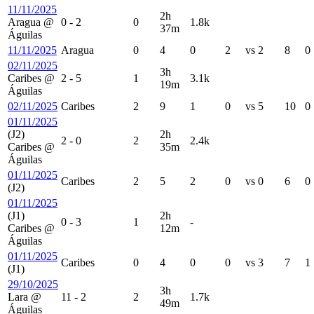
11/11/2025
2h
Aragua
@
0
-
2
0
1.8k
37m
Águilas
11/11/2025
Aragua
0
4
0
2
vs
2
8
0
02/11/2025
3h
Caribes
@
2
-
5
1
3.1k
19m
Águilas
02/11/2025
Caribes
2
9
1
0
vs
5
10
0
01/11/2025
(J2)
2h
2
-
0
2
2.4k
Caribes
@
35m
Águilas
01/11/2025
Caribes
2
5
2
0
vs
0
6
0
(J2)
01/11/2025
(J1)
2h
0
-
3
1
-
Caribes
@
12m
Águilas
01/11/2025
Caribes
0
4
0
0
vs
3
7
1
(J1)
29/10/2025
3h
Lara
@
11
-
2
2
1.7k
49m
Águilas