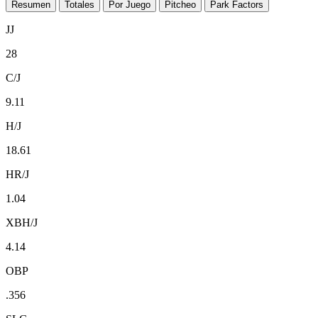
Resumen
Totales
Por Juego
Pitcheo
Park Factors
JJ
28
C/J
9.11
H/J
18.61
HR/J
1.04
XBH/J
4.14
OBP
.356