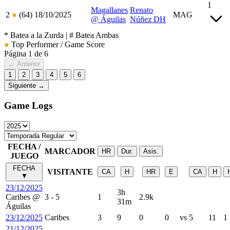
1
Magallanes
Renato
2
●
(64)
18/10/2025
MAG
@ Águilas
Núñez
DH
* Batea a la Zurda | # Batea Ambas
●
Top Performer / Game Score
Página 1 de 6
← Anterior
1
2
3
4
5
6
Siguiente →
Game Logs
FECHA /
MARCADOR
HR
Dur.
Asis.
JUEGO
FECHA
VISITANTE
CA
H
HR
E
CA
H
▼
23/12/2025
3h
Caribes
@
3
-
5
1
2.9k
31m
Águilas
23/12/2025
Caribes
3
9
0
0
vs
5
11
1
21/12/2025