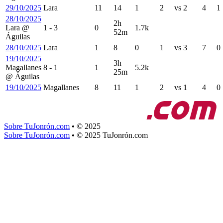
29/10/2025
Lara
11
14
1
2
vs
2
4
1
28/10/2025
2h
Lara
@
1
-
3
0
1.7k
52m
Águilas
28/10/2025
Lara
1
8
0
1
vs
3
7
0
19/10/2025
3h
Magallanes
8
-
1
1
5.2k
25m
@
Águilas
19/10/2025
Magallanes
8
11
1
2
vs
1
4
0
Sobre TuJonrón.com
•
© 2025
Sobre TuJonrón.com
•
© 2025 TuJonrón.com