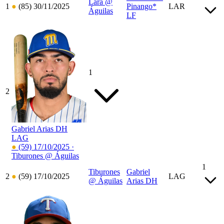
Lara @
1
●
(85)
30/11/2025
Pinango*
LAR
Águilas
LF
1
2
Gabriel Arias
DH
LAG
●
(59)
17/10/2025 ·
Tiburones @ Águilas
1
Tiburones
Gabriel
2
●
(59)
17/10/2025
LAG
@ Águilas
Arias
DH