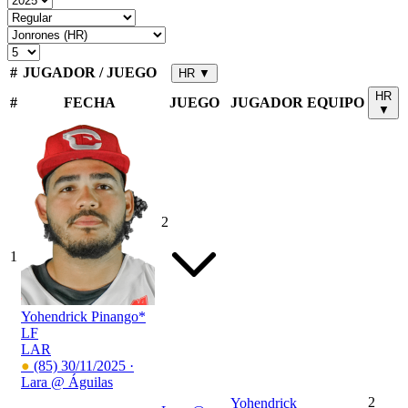
#
JUGADOR / JUEGO
HR
▼
HR
#
FECHA
JUEGO
JUGADOR
EQUIPO
▼
2
1
Yohendrick Pinango*
LF
LAR
●
(85)
30/11/2025 ·
Lara @ Águilas
2
Yohendrick